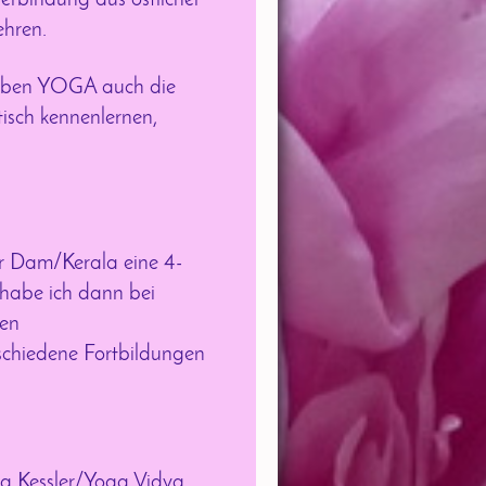
Verbindung aus östlicher
ehren.
 neben YOGA auch die
isch kennenlernen,
r Dam/Kerala eine 4-
habe ich dann bei
gen
schiedene Fortbildungen
g Kessler/Yoga Vidya