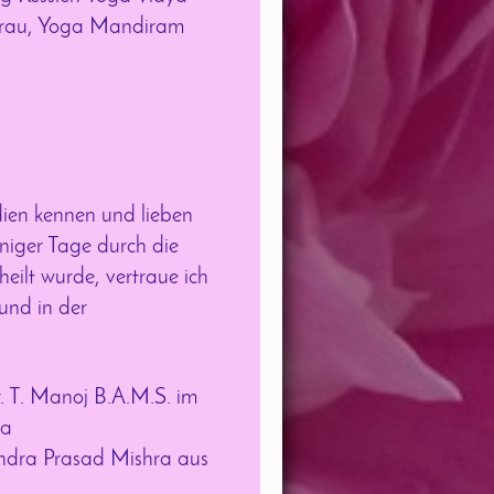
 Frau, Yoga Mandiram
ien kennen und lieben
eniger Tage durch die
eilt wurde, vertraue ich
und in der
 T. Manoj B.A.M.S. im
la
ndra Prasad Mishra aus