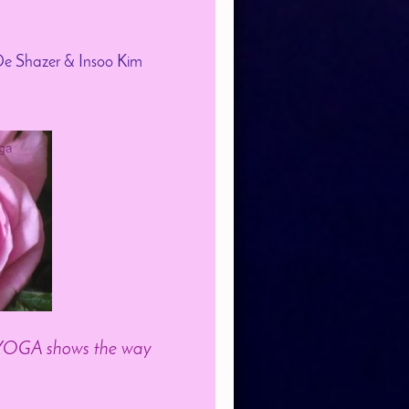
 De Shazer & Insoo Kim
* YOGA shows the way