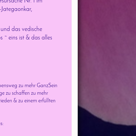
sursache Nr. 1 im
-Jategaonkar,
 und das vedische
 eins ist & das alles
Lebensweg zu mehr GanzSein
ge zu schaffen zu mehr
rieden & zu einem erfüllten
s: